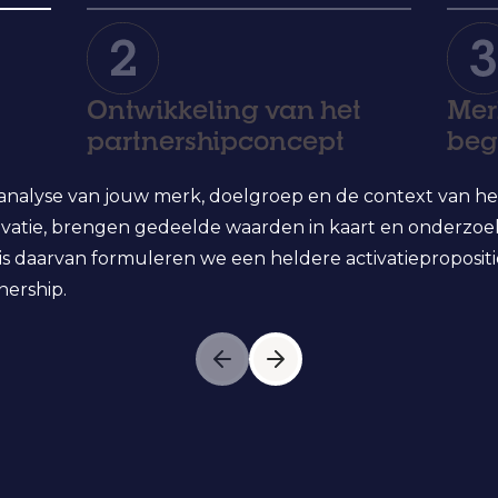
Ontwikkeling van het
Mer
partnershipconcept
beg
analyse van jouw merk, doelgroep en de context van he
ivatie, brengen gedeelde waarden in kaart en onderzoe
sis daarvan formuleren we een heldere activatieproposit
nership.